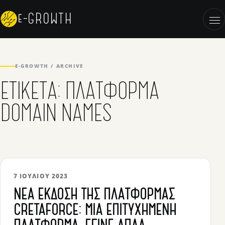
Skip to content
e-GROWTH
OP
E-GROWTH / ARCHIVE
ΕΤΙΚΈΤΑ:
ΠΛΑΤΦΌΡΜΑ
DOMAIN NAMES
7 ΙΟΥΛΊΟΥ 2023
ΝΈΑ ΈΚΔΟΣΗ ΤΗΣ ΠΛΑΤΦΌΡΜΑΣ
CRETAFORCE: ΜΙΑ ΕΠΙΤΥΧΗΜΈΝΗ
ΠΛΑΤΦΌΡΜΑ, ΈΓΙΝΕ ΑΠΛΆ