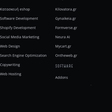
Κατασκευή eshop
Kilovatora.gr
Software Development
Gynaikeia.gr
Shopify Development
Formverse.gr
Social Media Marketing
Neura AI
Web Design
Mycart.gr
Search Engine Optimization
Ontheweb.gr
Copywriting
SOFTWARE
Web Hosting
Addons
Insurancer CBB: Οργάνωση
ασφαλιστικού γραφείου
Noro Ai Builder