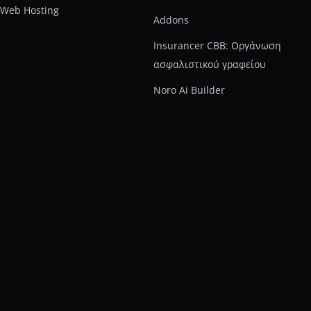
Web Hosting
Addons
Insurancer CBB: Οργάνωση
ασφαλιστικού γραφείου
Noro Ai Builder
Τα νέα μας
Δείτε δουλειές μας
Πολιτική απορρήτου
Customer Support
Συχνές ερωτήσεις