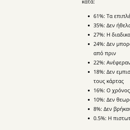
κατά:
61%: Τα επιπλ
35%: Δεν ήθελ
27%: Η διαδικ
24%: Δεν μπορ
από πριν
22%: Ανέφεραν
18%: Δεν εμπι
τους κάρτας
16%: Ο χρόνο
10%: Δεν θεωρ
8%: Δεν βρήκ
0.5%: Η πιστω