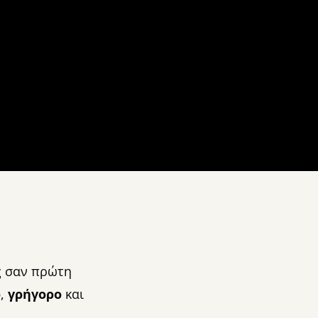
ς σαν πρώτη
ό
,
γρήγορο
και