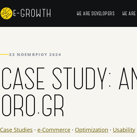
Skip to content
e-GROWTH
WE ARE DEVELOPERS
WE ARE
23 ΝΟΕΜΒΡΊΟΥ 2024
CASE STUDY: Α
ORO.GR
Case Studies
·
e-Commerce
·
Optimization
·
Usability