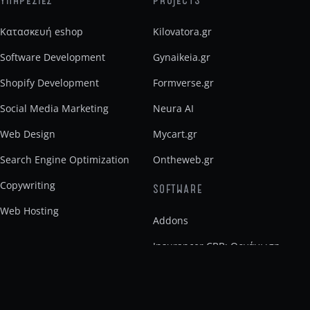
Κατασκευή eshop
Kilovatora.gr
Software Development
Gynaikeia.gr
Shopify Development
Formverse.gr
Social Media Marketing
Neura AI
Web Design
Mycart.gr
Search Engine Optimization
Ontheweb.gr
Copywriting
SOFTWARE
Web Hosting
Addons
Insurancer CBB: Οργάνωση
ασφαλιστικού γραφείου
Noro Ai Builder