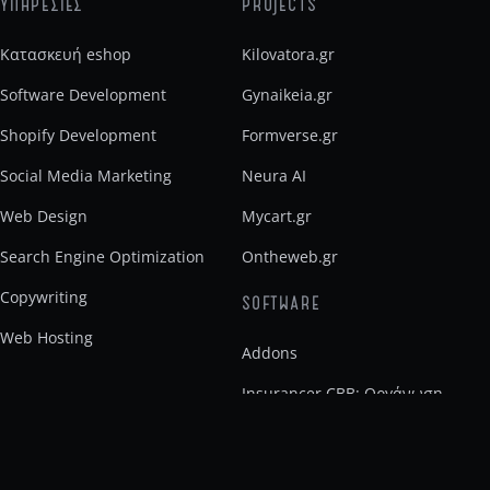
ΥΠΗΡΕΣΙΕΣ
PROJECTS
Κατασκευή eshop
Kilovatora.gr
Software Development
Gynaikeia.gr
Shopify Development
Formverse.gr
Social Media Marketing
Neura AI
Web Design
Mycart.gr
Search Engine Optimization
Ontheweb.gr
Copywriting
SOFTWARE
Web Hosting
Addons
Insurancer CBB: Οργάνωση
ασφαλιστικού γραφείου
Noro Ai Builder