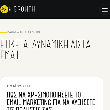
Skip to content
e-GROWTH
OP
E-GROWTH / ARCHIVE
ΕΤΙΚΈΤΑ:
ΔΥΝΑΜΙΚΉ ΛΊΣΤΑ
EMAIL
4 ΜΑΪ́ΟΥ 2023
ΠΏΣ ΝΑ ΧΡΗΣΙΜΟΠΟΙΉΣΕΤΕ ΤΟ
EMAIL MARKETING ΓΙΑ ΝΑ ΑΥΞΉΣΕΤΕ
ΤΙΣ ΠΩΛΉΣΕΙΣ ΣΑΣ