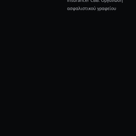
Insurancer CBB: Οργάνωση
ασφαλιστικού γραφείου
Noro Ai Builder
ΠΛΗΡΟΦΟΡΙΕΣ
Τα νέα μας
Δείτε δουλειές μας
Πολιτική απορρήτου
Customer Support
Συχνές ερωτήσεις
Τεχνογνωσία &
Πιστοποιήσεις.